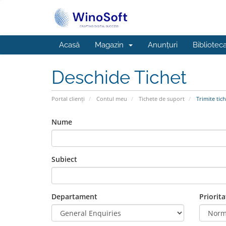
Acasă
Magazin
Anunțuri
Bibliotec
Deschide Tichet
Portal clienți
Contul meu
Tichete de suport
Trimite tich
Nume
Subiect
Departament
Priorita