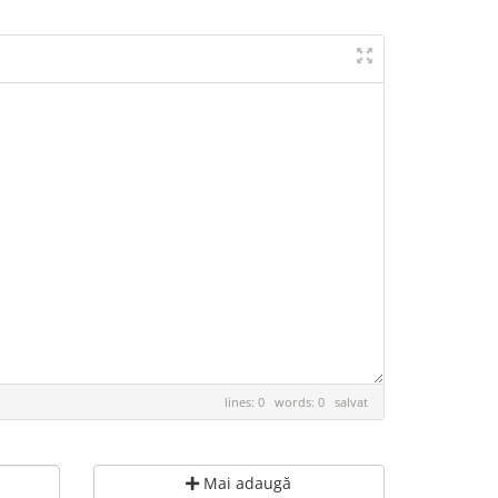
lines: 0 words: 0
salvat
Mai adaugă