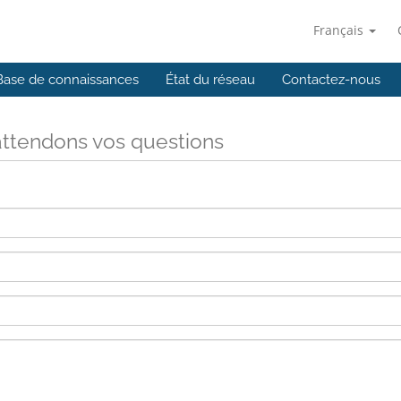
Français
Base de connaissances
État du réseau
Contactez-nous
ttendons vos questions